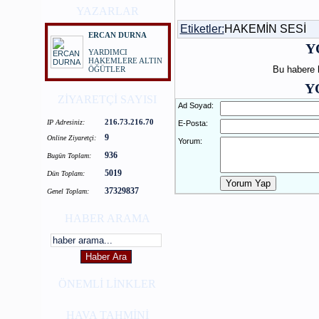
YAZARLAR
Etiketler:
HAKEMİN SESİ
ERCAN DURNA
Y
YARDIMCI
HAKEMLERE ALTIN
Bu habere
ÖĞÜTLER
Y
ZİYARETÇİ SAYISI
Ad Soyad:
216.73.216.70
IP Adresiniz:
E-Posta:
9
Online Ziyaretçi:
Yorum:
936
Bugün Toplam:
5019
Dün Toplam:
37329837
Genel Toplam:
HABER ARAMA
ÖNEMLİ LİNKLER
HAVA TAHMİNİ