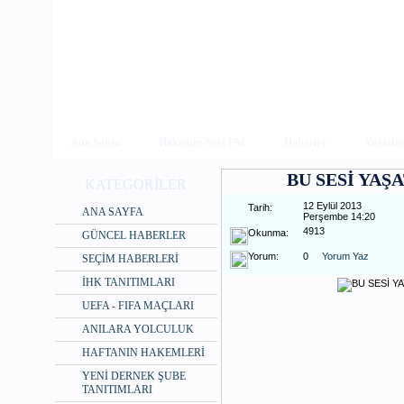
Ana Sayfa
Hakemin Sesi FM
Haberler
Yazarlar
BU SESİ YAŞ
KATEGORİLER
12 Eylül 2013
Tarih:
ANA SAYFA
Perşembe 14:20
4913
Okunma:
GÜNCEL HABERLER
Yorum:
0
Yorum Yaz
SEÇİM HABERLERİ
İHK TANITIMLARI
UEFA - FIFA MAÇLARI
ANILARA YOLCULUK
HAFTANIN HAKEMLERİ
YENİ DERNEK ŞUBE
TANITIMLARI