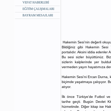
VEFAT HABERLERİ
EĞİTİM ÇALIŞMALARI
BAYRAM MESAJLARI
Hakemin Sesi’nin değerli okuyu
Bildiğiniz gibi Hakemin Ses
portalıdır. Aksini iddia edenler Al
Bu sesi sizler büyüttünüz. Bizl
sizlerin kalplerinde yer bul
vermeden yayın hayatımıza de
Hakemin Sesi’ni Ercan Durna,
biçimde yaşatmaya çalışıyor. Bu
atıyor.
İlk önce Türkiye’de Futbol ve
tarihe geçti. Bugün Devlet Ki
hizmetinde. Diğer kitap ise H